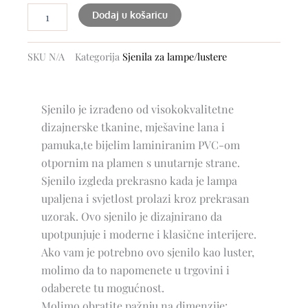
Dodaj u košaricu
SKU
N/A
Kategorija
Sjenila za lampe/lustere
Sjenilo je izrađeno od visokokvalitetne
dizajnerske tkanine, mješavine lana i
pamuka,te bijelim laminiranim PVC-om
otpornim na plamen s unutarnje strane.
Sjenilo izgleda prekrasno kada je lampa
upaljena i svjetlost prolazi kroz prekrasan
uzorak. Ovo sjenilo je dizajnirano da
upotpunjuje i moderne i klasične interijere.
Ako vam je potrebno ovo sjenilo kao luster,
molimo da to napomenete u trgovini i
odaberete tu mogućnost.
Molimo obratite pažnju na dimenzije: