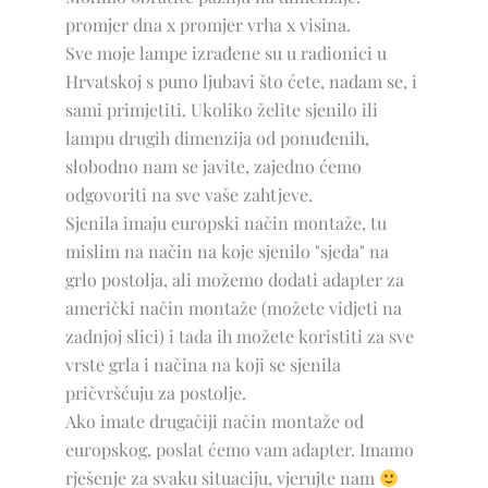
promjer dna x promjer vrha x visina.
Sve moje lampe izrađene su u radionici u
Hrvatskoj s puno ljubavi što ćete, nadam se, i
sami primjetiti. Ukoliko želite sjenilo ili
lampu drugih dimenzija od ponuđenih,
slobodno nam se javite, zajedno ćemo
odgovoriti na sve vaše zahtjeve.
Sjenila imaju europski način montaže, tu
mislim na način na koje sjenilo "sjeda" na
grlo postolja, ali možemo dodati adapter za
američki način montaže (možete vidjeti na
zadnjoj slici) i tada ih možete koristiti za sve
vrste grla i načina na koji se sjenila
pričvršćuju za postolje.
Ako imate drugačiji način montaže od
europskog, poslat ćemo vam adapter. Imamo
rješenje za svaku situaciju, vjerujte nam