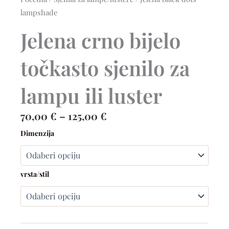
lampshade
Jelena crno bijelo
točkasto sjenilo za
lampu ili luster
Raspon
70,00
€
–
125,00
€
cijena:
Jelena
Dimenzija
black
od
dots
70,00 €
lampshade
do
količina
vrsta/stil
125,00 €