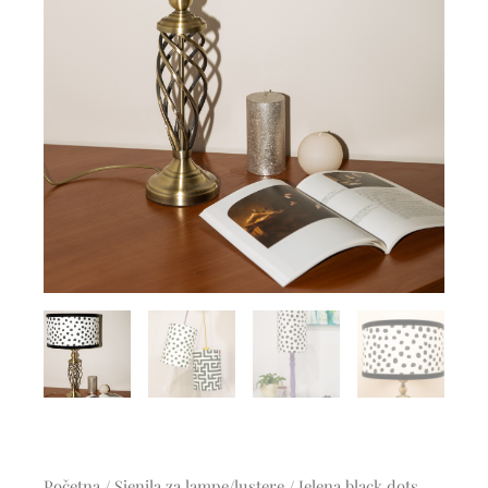
Početna
/
Sjenila za lampe/lustere
/ Jelena black dots