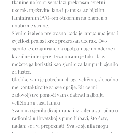
tkanine na kojoj se nalazi prekrasan cvjetni
uzorak, mješavine lana i pamuka ,te bijelim
laminiranim PVC-om otpornim na plamen s
unutarnje strane.
Sjenilo izgleda prekrasno kada je lampa upaljena i
svjetlost prolazi kroz prekrasan uzorak. Ovo
sjenilo je dizajnirano da upotpunjuje i moderne i
klasične interijere. Dizajnirano je tako da ga
možete ga koristiti kao sjenilo za lampu ili sjenilo
za luster.
Ukoliko vam je potrebna druga veličina, slobodno
me kontaktirajte za sve opcije. Bit će mi
zadovoljstvo pomoći vam odabrati najbolju
veličinu za vašu lampu.
Sva moja sjenila dizajnirana i izrađena su ručno u
radionici u Hrvatskoj s puno ljubavi, što ćete,
nadam se i vi prepoznati. Sva se sjenila mogu