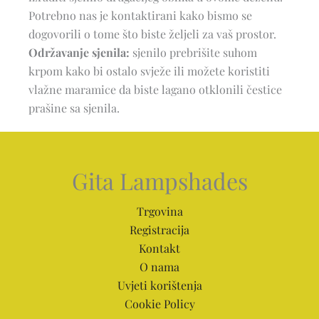
Potrebno nas je kontaktirani kako bismo se
dogovorili o tome što biste željeli za vaš prostor.
Održavanje sjenila:
sjenilo prebrišite suhom
krpom kako bi ostalo svježe ili možete koristiti
vlažne maramice da biste lagano otklonili čestice
prašine sa sjenila.
Gita Lampshades
Trgovina
Registracija
Kontakt
O nama
Uvjeti korištenja
Cookie Policy