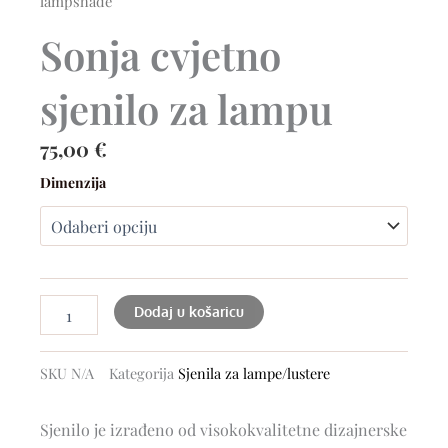
lampshade
Sonja cvjetno
sjenilo za lampu
75,00
€
Sonja
Dimenzija
flower
lampshade
količina
Dodaj u košaricu
SKU
N/A
Kategorija
Sjenila za lampe/lustere
Sjenilo je izrađeno od visokokvalitetne dizajnerske