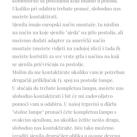
kombinirati sa postoljima koja imamo u ponudi.
Ukoliko pri odabiru trebate pomoć, slobodno nas
možete kontaktirati.
Sjenila imaju europski način montaže, tu mislim
na način na koje sjenilo "sjeda" na grlo postolja, ali
možemo dodati adapter za američki način
montaže (možete vidjeti na zadnjoj slici) i tada ih
možete koristiti za sve vrste grla i načina na koji
se sjenila pričvršćuju za postolje.
Molim da me kontaktirate ukoliko vam je potreban
drugačiji prilključak tj. spoj na postolje lampe.
U slučaju da trebate kompletnu lampu, možete nas
slobodno kontaktirati i bit će mi zadovoljstvo
pomoći vam u odabiru. U našoj trgovini u dijelu
"stolne lampe" pronaći ćete kompletnu lampu s
ovakvim sjenilom, no ukoliko želite nešto drugo,
slobodno nas kontaktirajte. Isto tako možemo
izraditi sjenilo drugačijeg oblika u ovome dezenu.